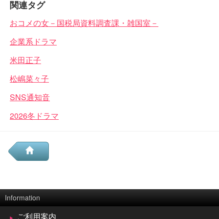
関連タグ
おコメの女－国税局資料調査課・雑国室－
企業系ドラマ
米田正子
松嶋菜々子
SNS通知音
2026冬ドラマ
Information
ご利用案内