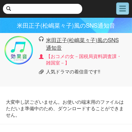
メ
ニ
ュ
米田正子(松嶋菜々子)風のSNS通知音
ー
米田正子(松嶋菜々子)風のSNS
通知音
【おコメの女－国税局資料調査課・
雑国室－】
人気ドラマの着信音です!!
大変申し訳ございません。お使いの端末用のファイルは
ただいま準備中のため、ダウンロードすることができま
せん。