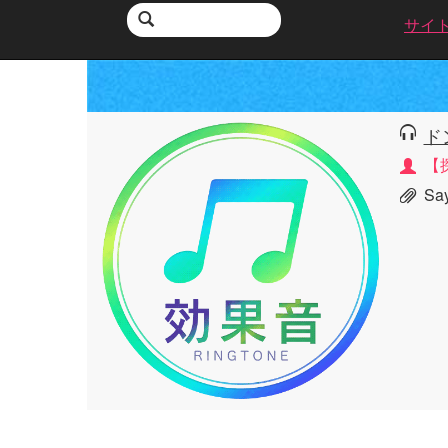
サイ
ド
【
Sa