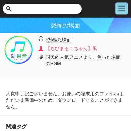
メ
ニ
ュ
恐怖の場面
ー
恐怖の場面
【ちびまるこちゃん】風
国民的人気アニメより、焦った場面
のBGM
大変申し訳ございません。お使いの端末用のファイルは
ただいま準備中のため、ダウンロードすることができま
せん。
関連タグ