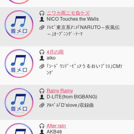
ニワカ雨ニモ負ケズ
NICO Touches the Walls
ﾃﾚﾋﾞ東京系ｱﾆﾒ｢NARUTO～疾風伝
～｣ｵｰﾌﾟﾆﾝｸﾞ･ﾃｰﾏ
4月の雨
aiko
｢ｼｰﾄﾞ ﾜﾝﾃﾞｰﾋﾟｭｱうるおいﾌﾟﾗｽ｣CMｿ
ﾝｸﾞ
Rainy Rainy
D-LITE(from BIGBANG)
ｱﾙﾊﾞﾑ｢D’slove｣収録曲
After rain
AKB48