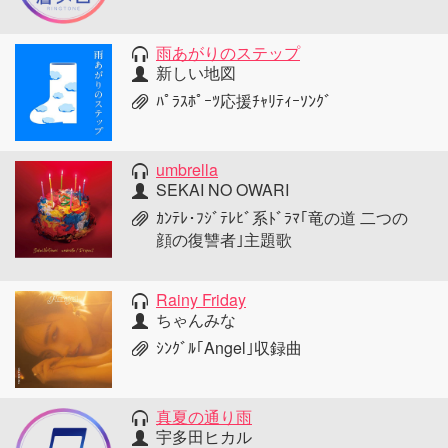
雨あがりのステップ
新しい地図
ﾊﾟﾗｽﾎﾟｰﾂ応援ﾁｬﾘﾃｨｰｿﾝｸﾞ
umbrella
SEKAI NO OWARI
ｶﾝﾃﾚ･ﾌｼﾞﾃﾚﾋﾞ系ﾄﾞﾗﾏ｢竜の道 二つの
顔の復讐者｣主題歌
Rainy Friday
ちゃんみな
ｼﾝｸﾞﾙ｢Angel｣収録曲
真夏の通り雨
宇多田ヒカル