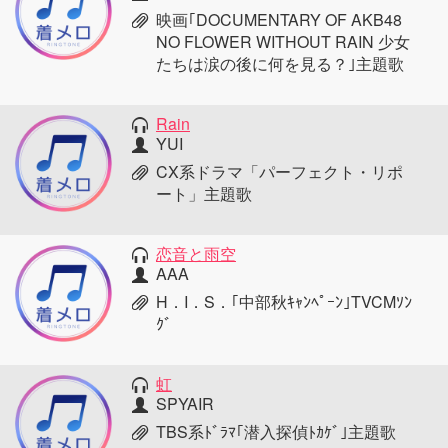
映画｢DOCUMENTARY OF AKB48
NO FLOWER WITHOUT RAIN 少女
たちは涙の後に何を見る？｣主題歌
Rain
YUI
CX系ドラマ「パーフェクト・リポ
ート」主題歌
恋音と雨空
AAA
H．I．S．｢中部秋ｷｬﾝﾍﾟｰﾝ｣TVCMｿﾝ
ｸﾞ
虹
SPYAIR
TBS系ﾄﾞﾗﾏ｢潜入探偵ﾄｶｹﾞ｣主題歌