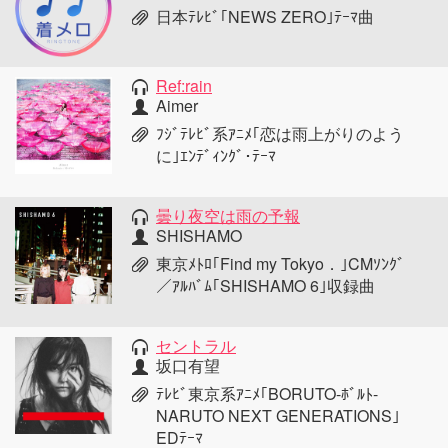
日本ﾃﾚﾋﾞ｢NEWS ZERO｣ﾃｰﾏ曲
Ref:rain
Aimer
ﾌｼﾞﾃﾚﾋﾞ系ｱﾆﾒ｢恋は雨上がりのよう
に｣ｴﾝﾃﾞｨﾝｸﾞ･ﾃｰﾏ
曇り夜空は雨の予報
SHISHAMO
東京ﾒﾄﾛ｢Find my Tokyo．｣CMｿﾝｸﾞ
／ｱﾙﾊﾞﾑ｢SHISHAMO 6｣収録曲
セントラル
坂口有望
ﾃﾚﾋﾞ東京系ｱﾆﾒ｢BORUTO-ﾎﾞﾙﾄ-
NARUTO NEXT GENERATIONS｣
EDﾃｰﾏ