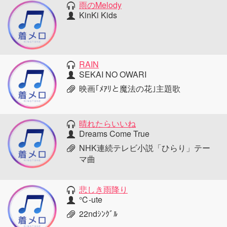
雨のMelody
KinKi Kids
RAIN
SEKAI NO OWARI
映画｢ﾒｱﾘと魔法の花｣主題歌
晴れたらいいね
Dreams Come True
NHK連続テレビ小説「ひらり」テー
マ曲
悲しき雨降り
℃-ute
22ndｼﾝｸﾞﾙ