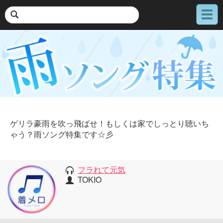
メ
ニ
ュ
ー
ゲリラ豪雨を吹っ飛ばせ！もしくは家でしっとり聴いち
ゃう？雨ソング特集です☆彡
フラれて元気
TOKIO