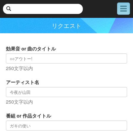
メ
ニ
ュ
リクエスト
ー
効果音 or 曲のタイトル
250文字以内
アーティスト名
250文字以内
番組 or 作品タイトル