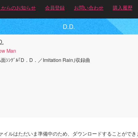
トからのお知らせ
会員登録
お問い合わせ
購入履歴
D.D.
D.
ow Man
面ｼﾝｸﾞﾙ｢D．D．／Imitation Rain｣収録曲
ァイルはただいま準備中のため、ダウンロードすることができ