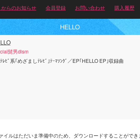
トからのお知らせ
会員登録
お問い合わせ
購入履歴
HELLO
LLO
ficial髭男dism
ﾞﾃﾚﾋﾞ系｢めざましﾃﾚﾋﾞ｣ﾃｰﾏｿﾝｸﾞ／EP｢HELLO EP｣収録曲
ァイルはただいま準備中のため、ダウンロードすることができ