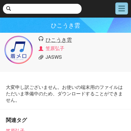
メ
ニ
ュ
ひこうき雲
ー
ひこうき雲
笠原弘子
JASWS
大変申し訳ございません。お使いの端末用のファイルは
ただいま準備中のため、ダウンロードすることができま
せん。
関連タグ
笠原弘子