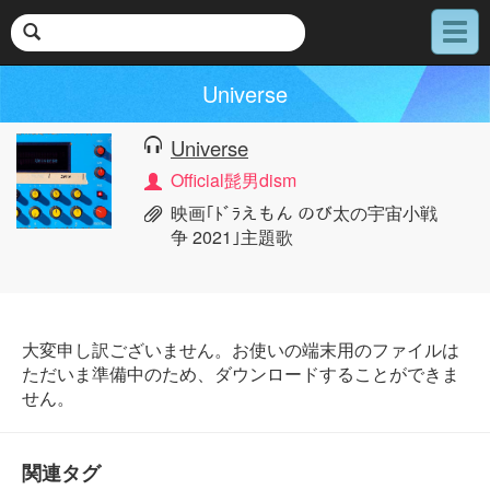
メ
ニ
ュ
Universe
ー
Universe
Official髭男dism
映画｢ﾄﾞﾗえもん のび太の宇宙小戦
争 2021｣主題歌
大変申し訳ございません。お使いの端末用のファイルは
ただいま準備中のため、ダウンロードすることができま
せん。
関連タグ