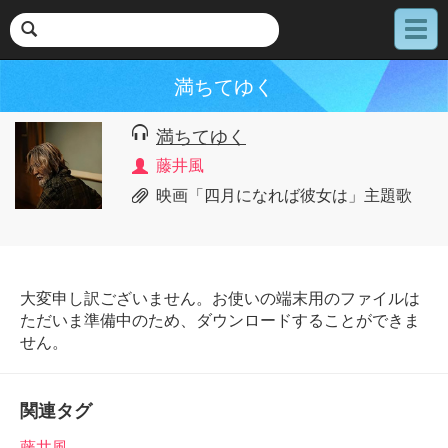
メ
ニ
ュ
満ちてゆく
ー
満ちてゆく
藤井風
映画「四月になれば彼女は」主題歌
大変申し訳ございません。お使いの端末用のファイルは
ただいま準備中のため、ダウンロードすることができま
せん。
関連タグ
藤井風