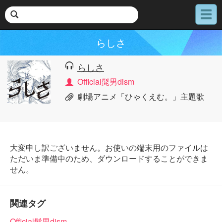
メ
ニ
ュ
らしさ
ー
らしさ
Official髭男dism
劇場アニメ「ひゃくえむ。」主題歌
大変申し訳ございません。お使いの端末用のファイルは
ただいま準備中のため、ダウンロードすることができま
せん。
関連タグ
Official髭男dism