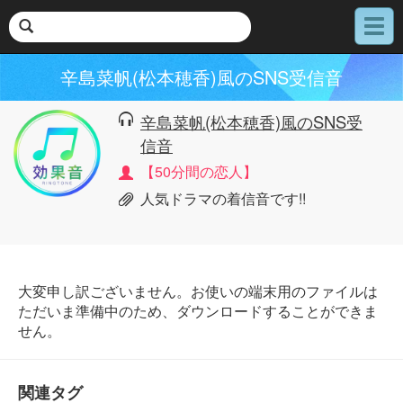
メ
ニ
ュ
辛島菜帆(松本穂香)風のSNS受信音
ー
辛島菜帆(松本穂香)風のSNS受
信音
【50分間の恋人】
人気ドラマの着信音です!!
大変申し訳ございません。お使いの端末用のファイルは
ただいま準備中のため、ダウンロードすることができま
せん。
関連タグ