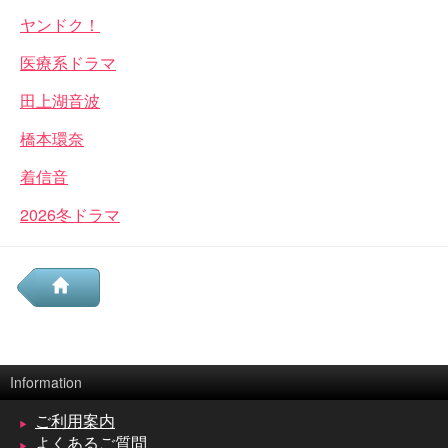
ヤンドク！
医療系ドラマ
田上湖音波
橋本環奈
着信音
2026冬ドラマ
Information
ご利用案内
よくあるご質問