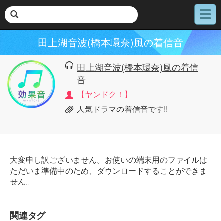
メ
ニ
ュ
田上湖音波(橋本環奈)風の着信音
ー
田上湖音波(橋本環奈)風の着信
音
【ヤンドク！】
人気ドラマの着信音です!!
大変申し訳ございません。お使いの端末用のファイルは
ただいま準備中のため、ダウンロードすることができま
せん。
関連タグ