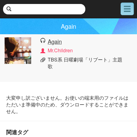
メ
ニ
ュ
Again
ー
Again
Mr.Children
TBS系 日曜劇場「リブート」主題
歌
大変申し訳ございません。お使いの端末用のファイルは
ただいま準備中のため、ダウンロードすることができま
せん。
関連タグ