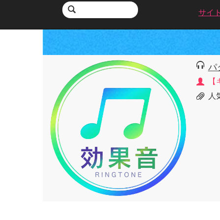
サイ
パ
【
人