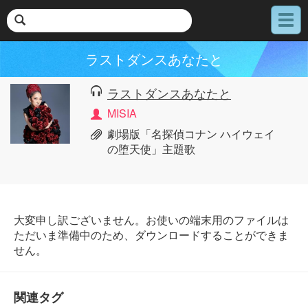
メ
ニ
ュ
ラストダンスあなたと
ー
ラストダンスあなたと
MISIA
劇場版「名探偵コナン ハイウェイ
の堕天使」主題歌
大変申し訳ございません。お使いの端末用のファイルは
ただいま準備中のため、ダウンロードすることができま
せん。
関連タグ